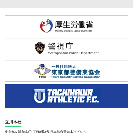
立川本社
東京都立川市錦町1丁目8番3号
日本綜合警備本社ビル 5F