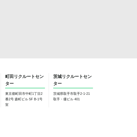
町田リクルートセン
茨城リクルートセン
ター
ター
東京都町田市中町1丁目2
茨城県取手市取手2-1-21
番2号 森町ビル 5F B-1号
取手・優ビル 401
室