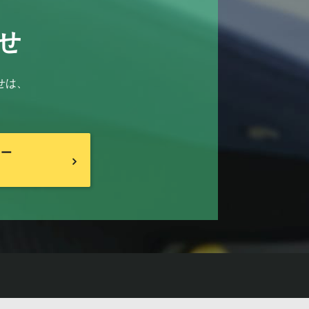
せ
せは、
リー