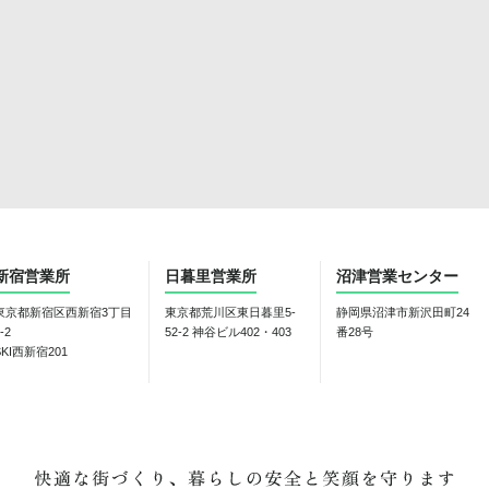
新宿営業所
日暮里営業所
沼津営業センター
東京都新宿区西新宿3丁目
東京都荒川区東日暮里5-
静岡県沼津市新沢田町24
-2
52-2 神谷ビル402・403
番28号
SKI西新宿201