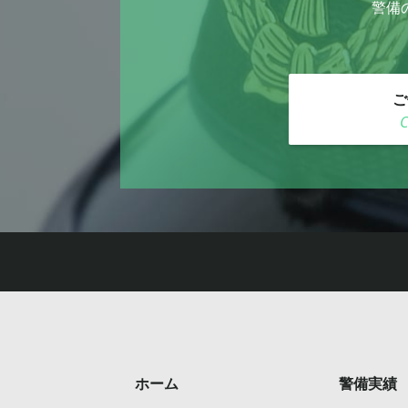
警備
ご
ホーム
警備実績