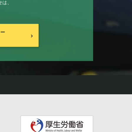
せは、
リー