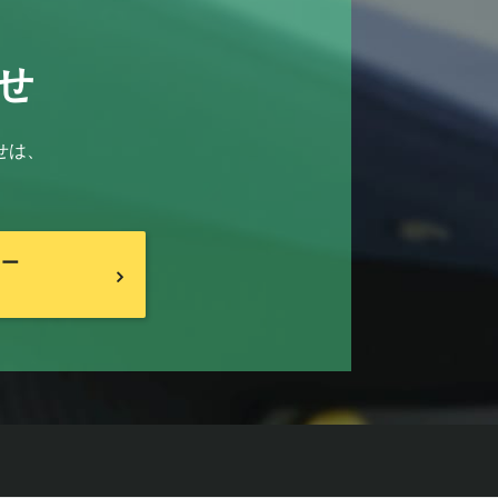
せ
せは、
リー