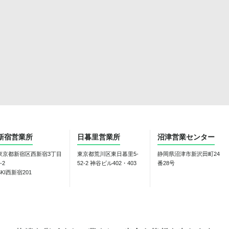
新宿営業所
日暮里営業所
沼津営業センター
東京都新宿区西新宿3丁目
東京都荒川区東日暮里5-
静岡県沼津市新沢田町24
-2
52-2 神谷ビル402・403
番28号
SKI西新宿201