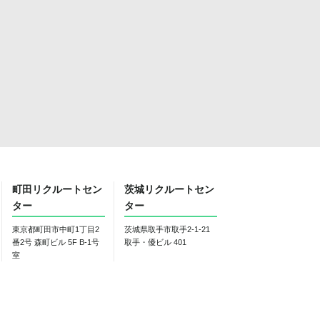
町田リクルートセン
茨城リクルートセン
ター
ター
東京都町田市中町1丁目2
茨城県取手市取手2-1-21
番2号 森町ビル 5F B-1号
取手・優ビル 401
室