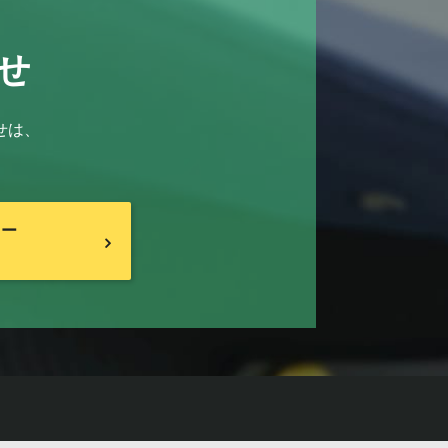
せ
せは、
リー