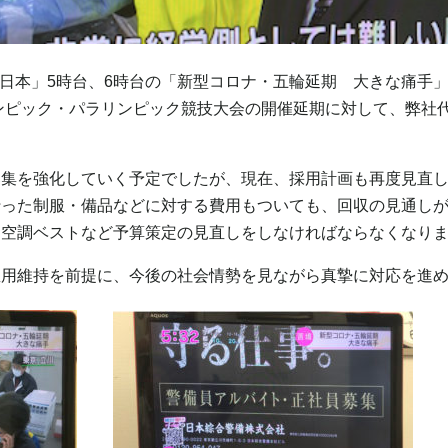
よう日本」5時台、6時台の「新型コロナ・五輪延期 大きな痛手
リンピック・パラリンピック競技大会の開催延期に対して、弊社
募集を強化していく予定でしたが、現在、採用計画も再度見直
行った制服・備品などに対する費用もついても、回収の見通し
、空調ベストなど予算策定の見直しをしなければならなくなり
雇用維持を前提に、今後の社会情勢を見ながら真摯に対応を進