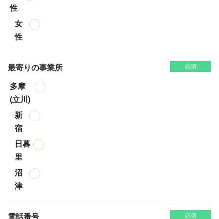
性
女
性
必須
最寄りの事業所
多摩
(立川)
新
宿
日暮
里
沼
津
必須
電話番号