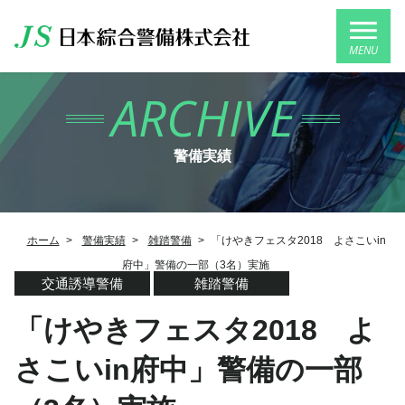
MENU
ARCHIVE
警備実績
ホーム
>
警備実績
>
雑踏警備
>
「けやきフェスタ2018 よさこいin
府中」警備の一部（3名）実施
交通誘導警備
雑踏警備
「けやきフェスタ2018 よ
さこいin府中」警備の一部