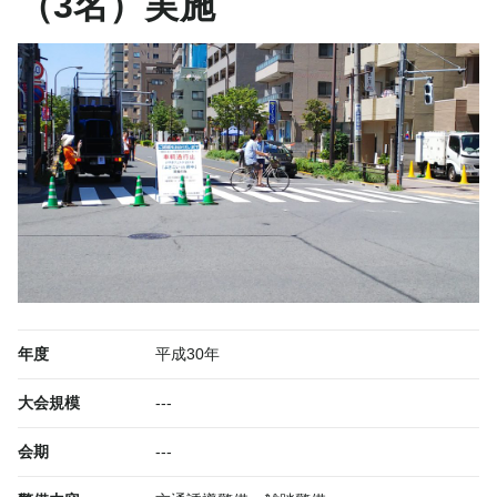
（3名）実施
年度
平成30年
大会規模
---
会期
---