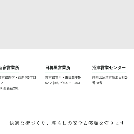
新宿営業所
日暮里営業所
沼津営業センター
東京都新宿区西新宿3丁目
東京都荒川区東日暮里5-
静岡県沼津市新沢田町24
-2
52-2 神谷ビル402・403
番28号
SKI西新宿201