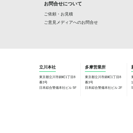
お問合せについて
ご依頼・お見積
ご意見メディアへのお問合せ
立川本社
多摩営業所
東京都立川市錦町1丁目8
東京都立川市錦町1丁目8
番3号
番3号
1
日本綜合警備本社ビル 5F
日本綜合警備本社ビル 2F