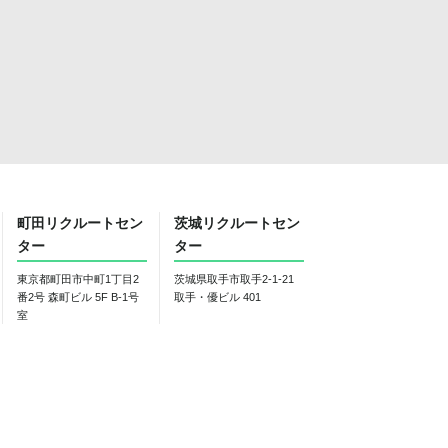
町田リクルートセン
茨城リクルートセン
ター
ター
東京都町田市中町1丁目2
茨城県取手市取手2-1-21
番2号 森町ビル 5F B-1号
取手・優ビル 401
室