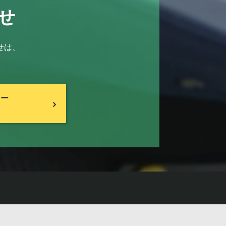
せ
せは、
リー