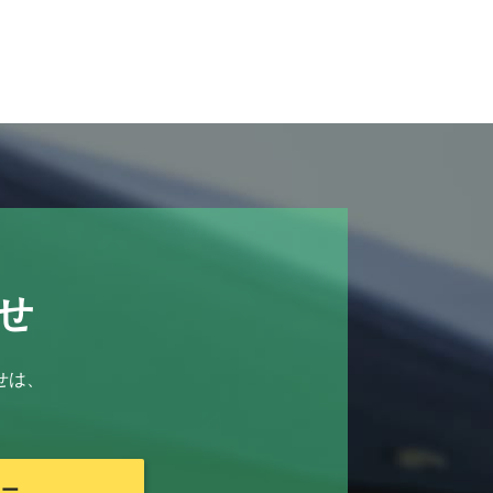
せ
せは、
リー